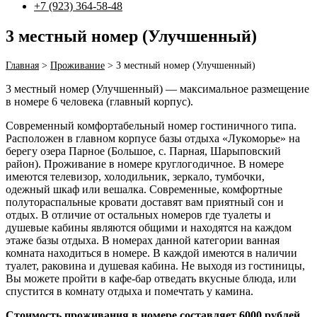
+7 (923) 364-58-48
3 местный номер (Улучшенный)
Главная
>
Проживание
>
3 местный номер (Улучшенный)
3 местный номер (Улучшенный) — максимальное размещение
в номере 6 человека (главный корпус).
Современный комфортабельный номер гостиничного типа.
Расположен в главном корпусе базы отдыха «Лукоморье» на
берегу озера Парное (Большое, с. Парная, Шарыповский
район). Проживание в номере круглогодичное. В номере
имеются телевизор, холодильник, зеркало, тумбочки,
одежный шкаф или вешалка. Современные, комфортные
полутораспальные кровати доставят вам приятный сон и
отдых. В отличие от остальных номеров где туалеты и
душевые кабины являются общими и находятся на каждом
этаже базы отдыха. В номерах данной категории ванная
комната находиться в номере. В каждой имеются в наличии
туалет, раковина и душевая кабина. Не выходя из гостиницы,
Вы можете пройти в кафе-бар отведать вкусные блюда, или
спустится в комнату отдыха и помечтать у камина.
Стоимость проживания в номере составляет 6000 рублей