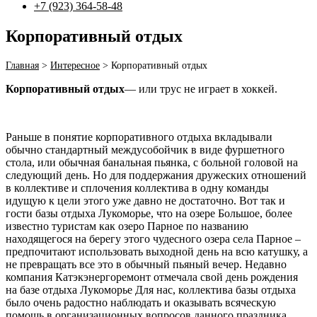
+7 (923) 364-58-48
Корпоративный отдых
Главная
>
Интересное
>
Корпоративный отдых
Корпоративный отдых
— или трус не играет в хоккей.
Раньше в понятие корпоративного отдыха вкладывали
обычно стандартный междусобойчик в виде фуршетного
стола, или обычная банальная пьянка, с больной головой на
следующий день. Но для поддержания дружеских отношений
в коллективе и сплочения коллектива в одну команды
идущую к цели этого уже давно не достаточно. Вот так и
гости базы отдыха Лукоморье, что на озере Большое, более
известно туристам как озеро Парное по названию
находящегося на берегу этого чудесного озера села Парное –
предпочитают использовать выходной день на всю катушку, а
не превращать все это в обычный пьяный вечер. Недавно
компания Катэкэнергоремонт отмечала свой день рождения
на базе отдыха Лукоморье Для нас, коллектива базы отдыха
было очень радостно наблюдать и оказывать всяческую
помощь в организационных вопросов данного праздника.