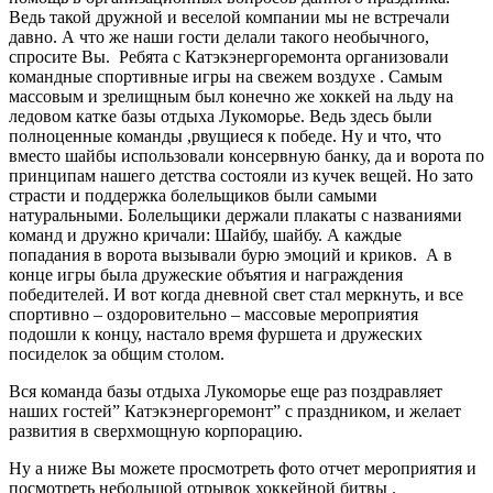
Ведь такой дружной и веселой компании мы не встречали
давно. А что же наши гости делали такого необычного,
спросите Вы. Ребята с Катэкэнергоремонта организовали
командные спортивные игры на свежем воздухе . Самым
массовым и зрелищным был конечно же хоккей на льду на
ледовом катке базы отдыха Лукоморье. Ведь здесь были
полноценные команды ,рвущиеся к победе. Ну и что, что
вместо шайбы использовали консервную банку, да и ворота по
принципам нашего детства состояли из кучек вещей. Но зато
страсти и поддержка болельщиков были самыми
натуральными. Болельщики держали плакаты с названиями
команд и дружно кричали: Шайбу, шайбу. А каждые
попадания в ворота вызывали бурю эмоций и криков. А в
конце игры была дружеские объятия и награждения
победителей. И вот когда дневной свет стал меркнуть, и все
спортивно – оздоровительно – массовые мероприятия
подошли к концу, настало время фуршета и дружеских
посиделок за общим столом.
Вся команда базы отдыха Лукоморье еще раз поздравляет
наших гостей” Катэкэнергоремонт” с праздником, и желает
развития в сверхмощную корпорацию.
Ну а ниже Вы можете просмотреть фото отчет мероприятия и
посмотреть небольшой отрывок хоккейной битвы .